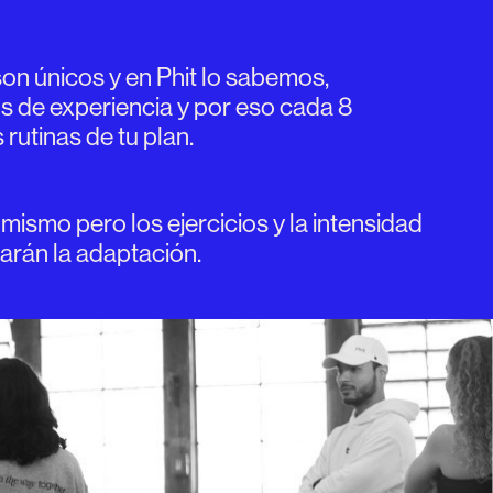
son únicos y en Phit lo sabemos,
 de experiencia y por eso cada 8
utinas de tu plan.
 mismo pero los ejercicios y la intensidad
tarán la adaptación.