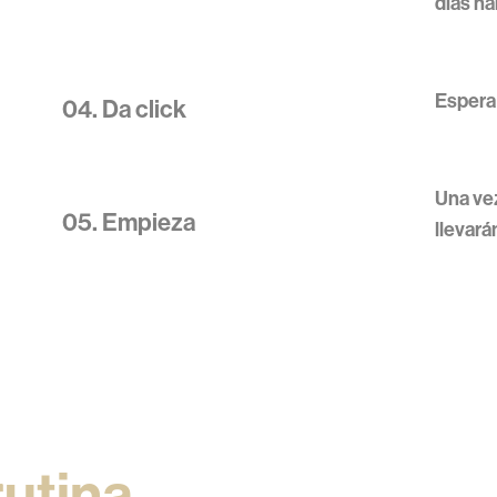
días há
Espera 
04. Da click
Una vez
05. Empieza
llevará
utina