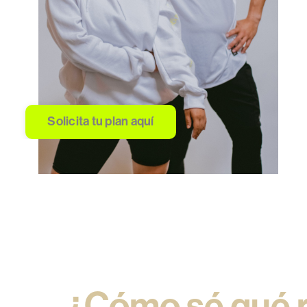
Solicita tu plan aquí
¿Cómo sé qué r