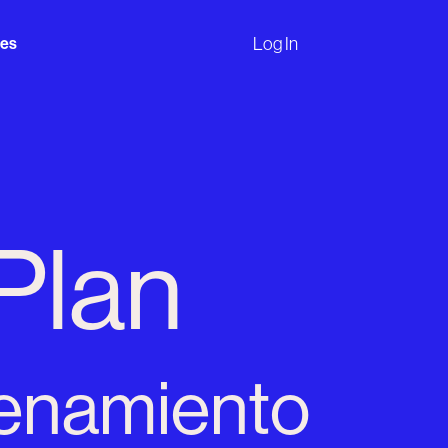
Log In
nes
Plan
renamiento