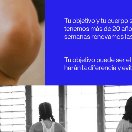
Tu objetivo y tu cuerpo 
tenemos más de 20 años
semanas renovamos las r
Tu objetivo puede ser el
harán la diferencia y evi