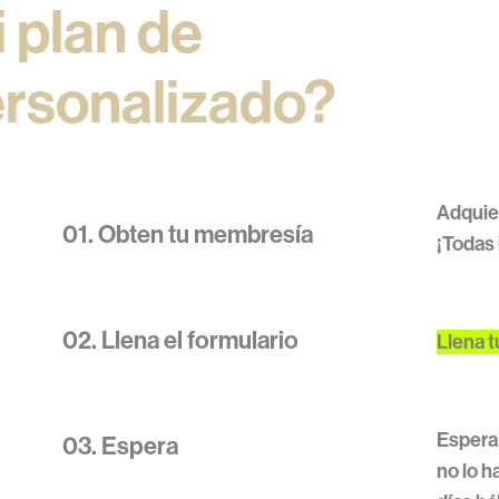
 plan de
rsonalizado?
Adquie
01. Obten tu membresía
¡Todas 
02. Llena el formulario
Llena t
Espera
03. Espera
no lo h