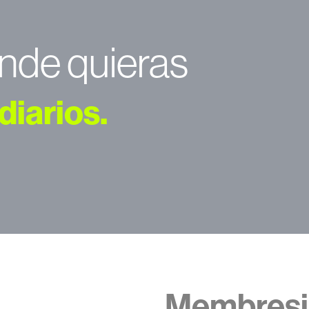
nde quieras
diarios.
Membresia