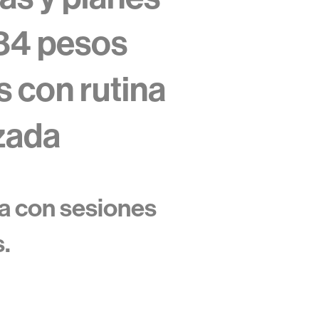
84 pesos
 con rutina
zada
a con sesiones
.